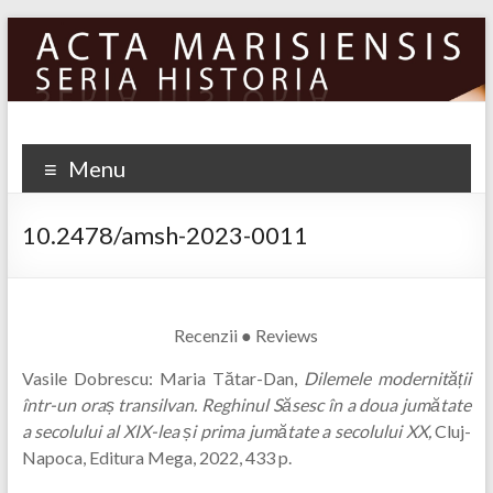
Skip
to
content
Menu
10.2478/amsh-2023-0011
Recenzii ● Reviews
Vasile Dobrescu: Maria Tătar-Dan,
Dilemele modernită
ț
ii
într-un ora
ș
transilvan. Reghinul Săsesc în a doua jumătate
a secolului al XIX-lea și prima jumătate a secolului XX
,
Cluj-
Napoca, Editura Mega, 2022, 433 p.